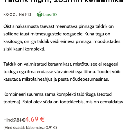
Taldrik Night, 265mm keraamika
Laos: 10
KOOD: N6913
Öist sinakasmusta taevast meenutava pinnaga taldrik on
soliidne taust mitmesugustele roogadele. Kuna tegu on
käsitööga, on iga taldrik veidi erineva pinnaga, moodustades
siiski kauni komplekti.
Taldrik on valmistatud keraamikast, mistõttu see ei reageeri
toiduga ega ilma endasse värvaineid ega lõhnu.
Toodet võib
kasutada mikrolaineahjus ja pesta nõudepesumasinas.
Kombineeri suurema sama komplekti taldrikuga (seotud
tootena). Fotol olev süda on tootekleebis, mis on eemaldatav.
4.69 €
Hind:
7.81 €
(Hind sisaldab käibemaksu 0.91 €)