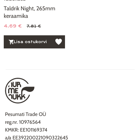
Taldrik Night, 265mm
keraamika
4.69 €
7.81 €
Lisa ostukorvi
Pesumati Trade OÜ
reg.nr. 10976564
KMKR: EE101169374
a/a EE392200221090322645