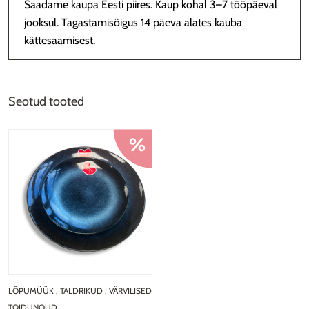
Saadame kaupa Eesti piires. Kaup kohal 3–7 tööpäeval
jooksul. Tagastamisõigus 14 päeva alates kauba
kättesaamisest.
Seotud tooted
LÕPUMÜÜK
,
TALDRIKUD
,
VÄRVILISED
TOIDUNÕUD