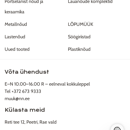
Portselanist nõud ja
Lauanõude komplektid
keraamika
Metallnõud
LÕPUMÜÜK
Lastenõud
Söögiriistad
Uued tooted
Plastiknõud
Võta ühendust
E–N 10.00–16.00 R – eelneval kokkuleppel
Tel +372 673 9333
muuk@nn.ee
Külasta meid
Reti tee 12, Peetri, Rae vald