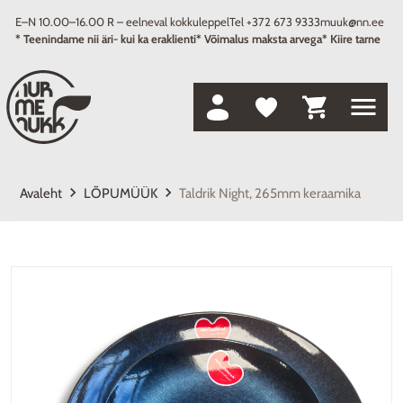
E–N 10.00–16.00 R – eelneval kokkuleppel
Tel +372 673 9333
muuk@nn.ee
* Teenindame nii äri- kui ka eraklienti
* Võimalus maksta arvega
* Kiire tarne
menu
keyboard_arrow_right
keyboard_arrow_right
Avaleht
LÕPUMÜÜK
Taldrik Night, 265mm keraamika