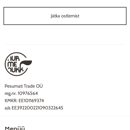
Jätka ostlemist
Pesumati Trade OÜ
reg.nr. 10976564
KMKR: EE101169374
a/a EE392200221090322645
Menüü