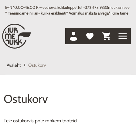
E–N 10.00–16.00 R – eelneval kokkuleppel
Tel +372 673 9333
muuk@nn.ee
* Teenindame nii äri- kui ka eraklienti
* Võimalus maksta arvega
* Kiire tarne
menu
keyboard_arrow_right
Avaleht
Ostukorv
Ostukorv
Teie ostukorvis pole rohkem tooteid.