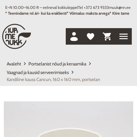
E–N 10.00–16.00 R – eelneval kokkuleppel
Tel +372 673 9333
muuk@nn.ee
* Teenindame nii äri- kui ka eraklienti
* Võimalus maksta arvega
* Kiire tarne
menu
keyboard_arrow_right
keyboard_arrow_right
Avaleht
Portselanist nõud ja keraamika
keyboard_arrow_right
Vaagnad ja kausid serveerimiseks
Kandiline kauss Cancun, 160 x 160 mm, portselan