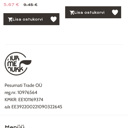
5.67 €
9.45 €
Lisa ostukorvi
Lisa ostukorvi
Pesumati Trade OÜ
reg.nr. 10976564
KMKR: EE101169374
a/a EE392200221090322645
Menüü