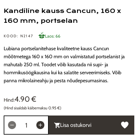
Kandiline kauss Cancun, 160 x
160 mm, portselan
Laos: 66
KOOD: N2147
Lubiana portselanitehase kvaliteetne kauss Cancun
mõõtmetega 160 x 160 mm on valmistatud portselanist ja
mahutab 250 ml. Toodet võib kasutada nii supi- ja
hommikusöögikausina kui ka salatite serveerimiseks. Võib
panna mikrolaineahju ja pesta nõudepesumasinas.
4.90 €
Hind:
(Hind sisaldab käibemaksu 0.95 €)
Lisa ostukorvi