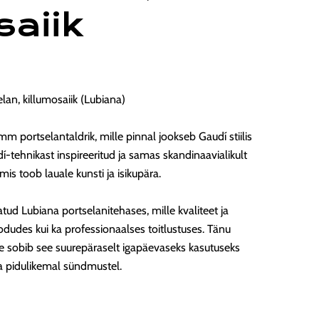
saiik
lan, killumosaiik (Lubiana)
 portselantaldrik, mille pinnal jookseb Gaudí stiilis
dí-tehnikast inspireeritud ja samas skandinaavialikult
s toob lauale kunsti ja isikupära.
tud Lubiana portselanitehases, mille kvaliteet ja
odudes kui ka professionaalses toitlustuses. Tänu
ile sobib see suurepäraselt igapäevaseks kasutuseks
a pidulikemal sündmustel.