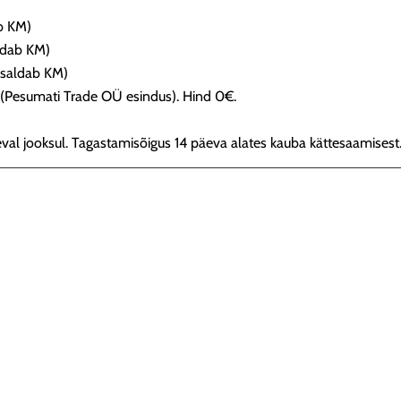
b KM)
ldab KM)
sisaldab KM)
ld (Pesumati Trade OÜ esindus). Hind 0€.
val jooksul. Tagastamisõigus 14 päeva alates kauba kättesaamisest