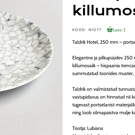
killumo
Laos: 2
KOOD: N1077
Taldrik Hotel, 250 mm – portse
Elegantne ja pilkupüüdev 250 mm
killumosaiik – hispaania trenca
summutatud toonides muster, mi
Taldrik on valmistatud tunnusta
vastupidavus on hinnatud nii k
tugevast portselanist materjal
ning loob silmapaistva mulje k
Tootja: Lubiana