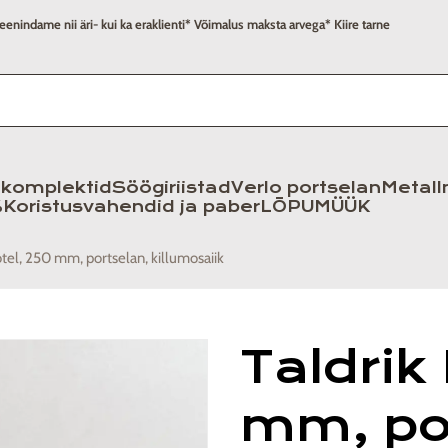
eenindame nii äri- kui ka eraklienti
* Võimalus maksta arvega
* Kiire tarne
komplektid
Söögiriistad
Verlo portselan
Metall
%
Koristusvahendid ja paber
LÕPUMÜÜK
Hotel, 250 mm, portselan, killumosaiik
Taldrik
mm, po