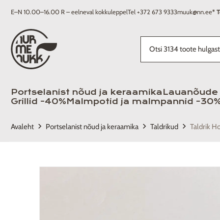
E–N 10.00–16.00 R – eelneval kokkuleppel
Tel +372 673 9333
muuk@nn.ee
* T
Portselanist nõud ja keraamika
Lauanõude 
Grillid -40%
Malmpotid ja malmpannid -30
keyboard_arrow_right
keyboard_arrow_right
keyboard_arrow_right
Avaleht
Portselanist nõud ja keraamika
Taldrikud
Taldrik 