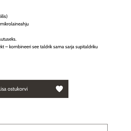
ilis)
mikrolaineahju
sutuseks.
t – kombineeri see taldrik sama sarja supitaldriku
Lisa ostukorvi