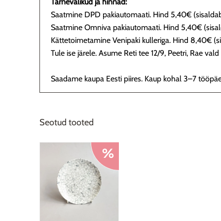
Tarnevalikud ja hinnad:
Saatmine DPD pakiautomaati. Hind 5,40€ (sisalda
Saatmine Omniva pakiautomaati. Hind 5,40€ (sisa
Kättetoimetamine Venipaki kulleriga. Hind 8,40€ (
Tule ise järele. Asume Reti tee 12/9, Peetri, Rae va
Saadame kaupa Eesti piires. Kaup kohal 3–7 tööpäe
Seotud tooted