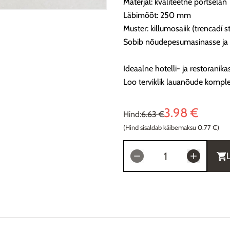
Materjal: kvaliteetne portselan
Läbimõõt: 250 mm
Muster: killumosaiik (trencadí sti
Sobib nõudepesumasinasse ja 
Ideaalne hotelli- ja restoranika
Loo terviklik lauanõude komplek
3.98 €
Hind:
6.63 €
(Hind sisaldab käibemaksu 0.77 €)