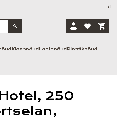
ET
nõud
Klaasnõud
Lastenõud
Plastiknõud
 Hotel, 250
rtselan,