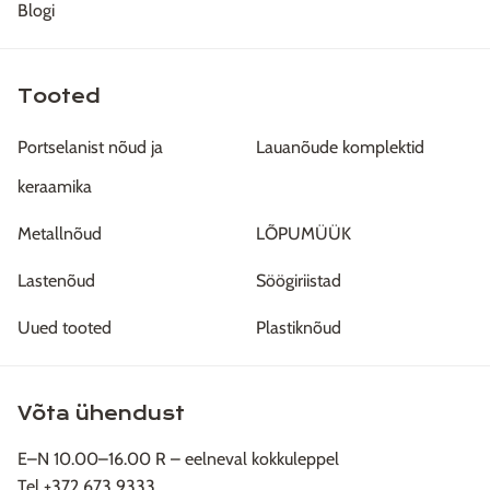
Blogi
Tooted
Portselanist nõud ja
Lauanõude komplektid
keraamika
Metallnõud
LÕPUMÜÜK
Lastenõud
Söögiriistad
Uued tooted
Plastiknõud
Võta ühendust
E–N 10.00–16.00 R – eelneval kokkuleppel
Tel +372 673 9333