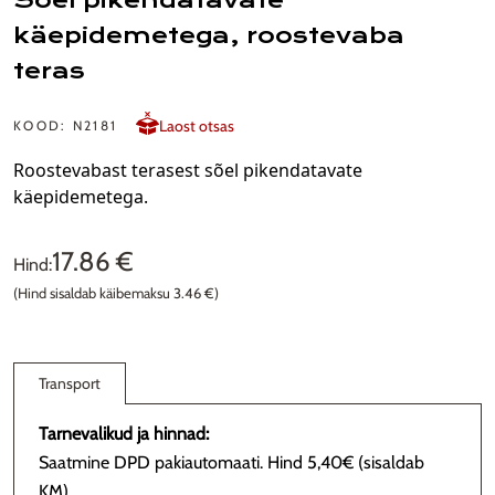
Sõel pikendatavate
käepidemetega, roostevaba
teras
Laost otsas
KOOD: N2181
Roostevabast terasest sõel pikendatavate
käepidemetega.
17.86 €
Hind:
(Hind sisaldab käibemaksu 3.46 €)
Transport
Tarnevalikud ja hinnad:
Saatmine DPD pakiautomaati. Hind 5,40€ (sisaldab
KM)