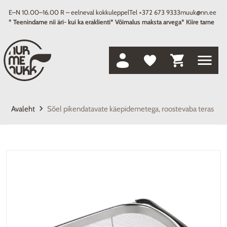
E–N 10.00–16.00 R – eelneval kokkuleppel
Tel +372 673 9333
muuk@nn.ee
* Teenindame nii äri- kui ka eraklienti
* Võimalus maksta arvega
* Kiire tarne
menu
keyboard_arrow_right
Avaleht
Sõel pikendatavate käepidemetega, roostevaba teras