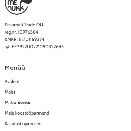
Pesumati Trade OÜ
reg.nr. 10976564
KMKR: EE101169374
a/a EE392200221090322645
Menüü
Avaleht
Meist
Maksmisviisid
Meie koostööpartnerid
Kasutustingimused