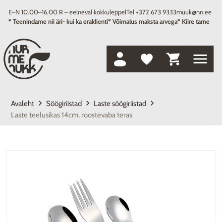
E–N 10.00–16.00 R – eelneval kokkuleppel
Tel +372 673 9333
muuk@nn.ee
* Teenindame nii äri- kui ka eraklienti
* Võimalus maksta arvega
* Kiire tarne
menu
keyboard_arrow_right
keyboard_arrow_right
keyboard_arrow_right
Avaleht
Söögiriistad
Laste söögiriistad
Laste teelusikas 14cm, roostevaba teras