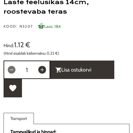
Laste teelusikas 14cm,
roostevaba teras
Laos: 184
KOOD: N5207
1.12 €
Hind:
(Hind sisaldab käibemaksu 0.22 €)
Lisa ostukorvi
Transport
Tarnevalikud ja hinnad: