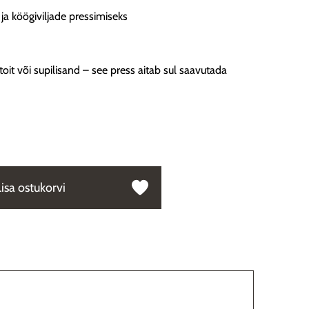
 ja köögiviljade pressimiseks
toit või supilisand – see press aitab sul saavutada
Lisa ostukorvi