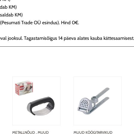
ldab KM)
sisaldab KM)
ld (Pesumati Trade OÜ esindus). Hind 0€.
val jooksul. Tagastamisõigus 14 päeva alates kauba kättesaamisest
METALLNÕUD
,
MUUD
MUUD KÖÖGITARVIKUD