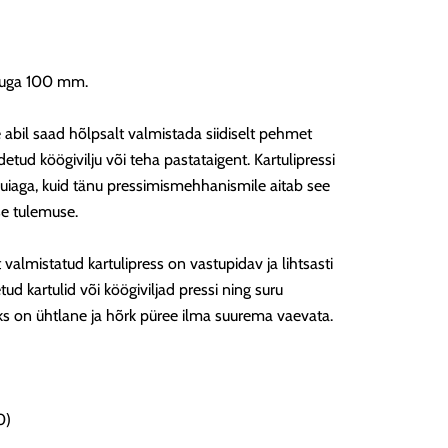
õduga 100 mm.
e abil saad hõlpsalt valmistada siidiselt pehmet
detud köögivilju või teha pastataigent. Kartulipressi
iaga, kuid tänu pressimismehhanismile aitab see
se tulemuse.
valmistatud kartulipress on vastupidav ja lihtsasti
ud kartulid või köögiviljad pressi ning suru
 on ühtlane ja hõrk püree ilma suurema vaevata.
0)