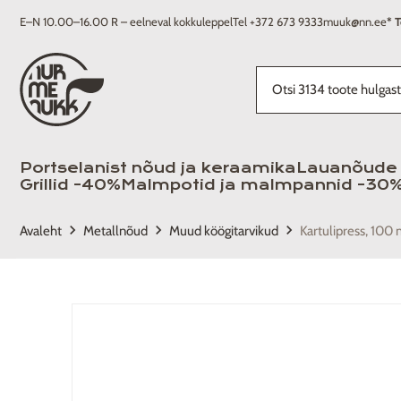
E–N 10.00–16.00 R – eelneval kokkuleppel
Tel +372 673 9333
muuk@nn.ee
* T
Portselanist nõud ja keraamika
Lauanõude 
Grillid -40%
Malmpotid ja malmpannid -30
keyboard_arrow_right
keyboard_arrow_right
keyboard_arrow_right
Avaleht
Metallnõud
Muud köögitarvikud
Kartulipress, 100