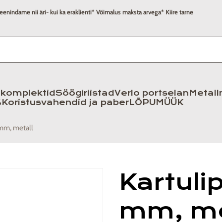
eenindame nii äri- kui ka eraklienti
* Võimalus maksta arvega
* Kiire tarne
komplektid
Söögiriistad
Verlo portselan
Metall
%
Koristusvahendid ja paber
LÕPUMÜÜK
 mm, metall
Kartuli
mm, me