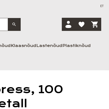
ET
nõud
Klaasnõud
Lastenõud
Plastiknõud
press, 100
tall