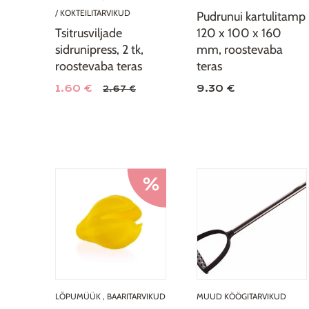
/ KOKTEILITARVIKUD
Pudrunui kartulitamp
Tsitrusviljade
120 x 100 x 160
sidrunipress, 2 tk,
mm, roostevaba
roostevaba teras
teras
1.60 €
9.30 €
2.67 €
LÕPUMÜÜK
,
BAARITARVIKUD
MUUD KÖÖGITARVIKUD