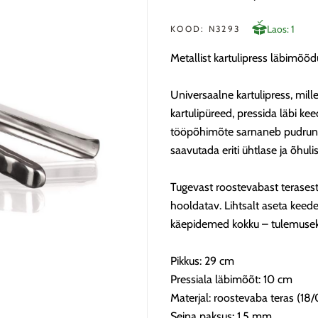
Laos: 1
KOOD: N3293
Metallist kartulipress läbimõ
Universaalne kartulipress, mill
kartulipüreed, pressida läbi kee
tööpõhimõte sarnaneb pudrunu
saavutada eriti ühtlase ja õhuli
Tugevast roostevabast terasest 
hooldatav. Lihtsalt aseta keedet
käepidemed kokku – tulemuseks
Pikkus: 29 cm
Pressiala läbimõõt: 10 cm
Materjal: roostevaba teras (18/
Seina paksus: 1,5 mm