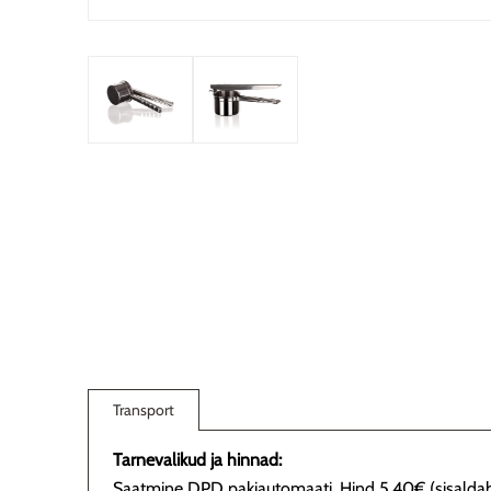
Transport
Tarnevalikud ja hinnad:
Saatmine DPD pakiautomaati. Hind 5,40€ (sisalda