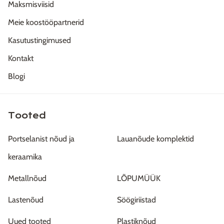
Maksmisviisid
Meie koostööpartnerid
Kasutustingimused
Kontakt
Blogi
Tooted
Portselanist nõud ja
Lauanõude komplektid
keraamika
Metallnõud
LÕPUMÜÜK
Lastenõud
Söögiriistad
Uued tooted
Plastiknõud