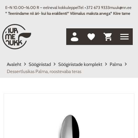
E–N 10.00–16.00 R – eelneval kokkuleppel
Tel +372 673 9333
muuk@nn.ee
* Teenindame nii äri- kui ka eraklienti
* Võimalus maksta arvega
* Kiire tarne
menu
keyboard_arrow_right
keyboard_arrow_right
keyboard_arrow_right
keyboard_arrow_right
Avaleht
Söögiriistad
Söögiriistade komplekt
Palma
Dessertlusikas Palma, roostevaba teras