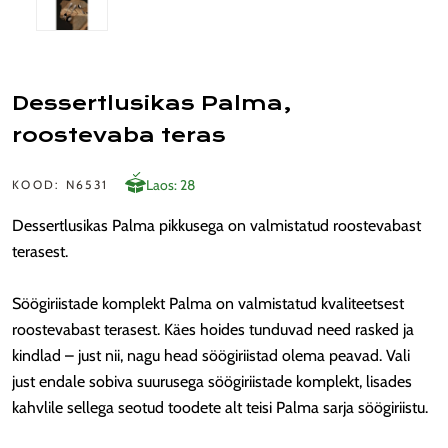
Dessertlusikas Palma,
roostevaba teras
Laos: 28
KOOD: N6531
Dessertlusikas Palma pikkusega on valmistatud roostevabast
terasest.
Söögiriistade komplekt Palma on valmistatud kvaliteetsest
roostevabast terasest. Käes hoides tunduvad need rasked ja
kindlad – just nii, nagu head söögiriistad olema peavad. Vali
just endale sobiva suurusega söögiriistade komplekt, lisades
kahvlile sellega seotud toodete alt teisi Palma sarja söögiriistu.